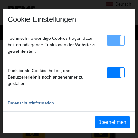
Deutsch
Cookie-Einstellungen
Technisch notwendige Cookies tragen dazu
bei, grundlegende Funktionen der Website zu
ABGASE ANALYSIEREN
gewährleisten.
PRODUKTE DIESER PRODUKTGRUPPE
Funktionale Cookies helfen, das
Benutzererlebnis noch angenehmer zu
REMS FG4500 C
REMS FG7500 C
gestalten.
Datenschutzinformation
übernehmen