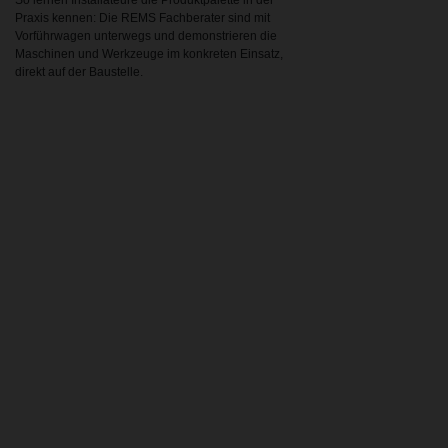
So lernen Installateure die Produktpalette in der
Praxis kennen: Die REMS Fachberater sind mit
Vorführwagen unterwegs und demonstrieren die
Maschinen und Werkzeuge im konkreten Einsatz,
direkt auf der Baustelle.